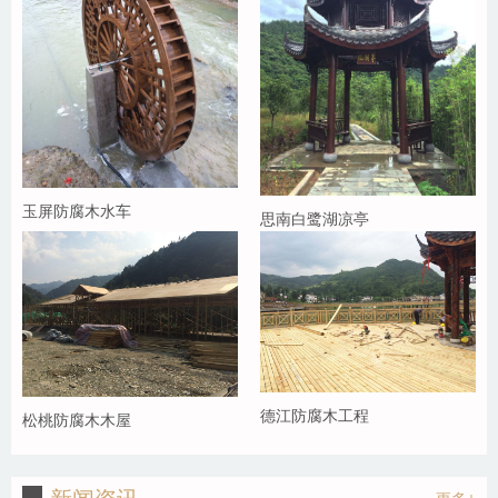
玉屏防腐木水车
思南白鹭湖凉亭
德江防腐木工程
松桃防腐木木屋