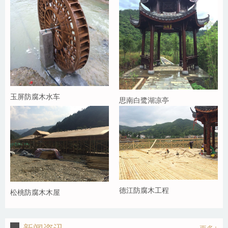
玉屏防腐木水车
思南白鹭湖凉亭
德江防腐木工程
松桃防腐木木屋