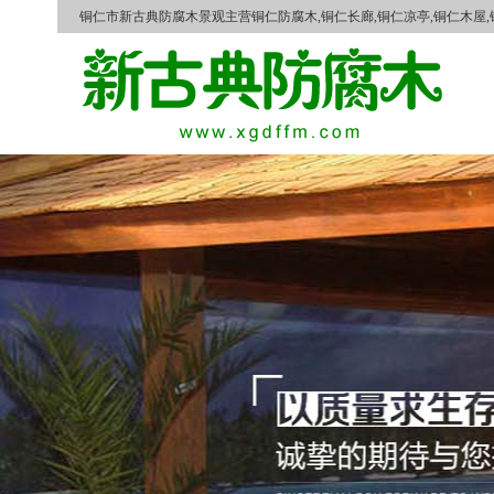
铜仁市新古典防腐木景观主营铜仁防腐木,铜仁长廊,铜仁凉亭,铜仁木屋