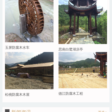
玉屏防腐木水车
思南白鹭湖凉亭
德江防腐木工程
松桃防腐木木屋